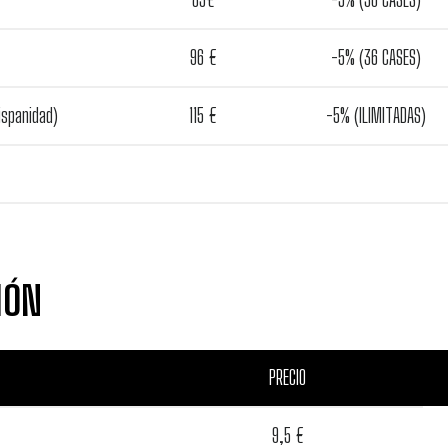
96 €
-5% (36 CASES)
ispanidad)
115 €
-5% (ILIMITADAS)
IÓN
PRECIO
9,5 €