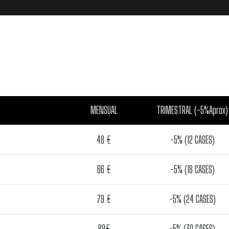
MENSUAL
TRIMESTRAL (-5%Aprox)
48 €
-5% (12 CASES)
66 €
-5% (18 CASES)
79 €
-5% (24 CASES)
89€
-5% (30 CASES)