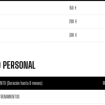
150 €
280 €
390 €
 PERSONAL
NTO (Duración hasta 6 meses)
I
TRENAMIENTOS