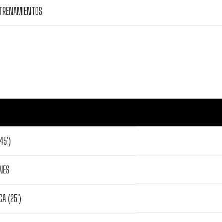
NTRENAMIENTOS
45')
NES
GA (25')