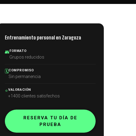
Entrenamiento personal en Zaragoza
FORMATO
👥
Grupos reducidos
COMPROMISO
🗓️
Sin permanencia
VALORACIÓN
⭐
+1400 clientes satisfechos
RESERVA TU DÍA DE
PRUEBA