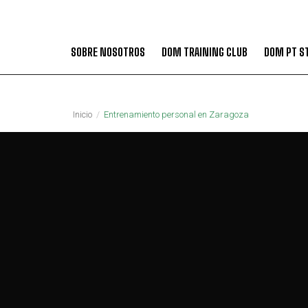
SOBRE NOSOTROS
DOM TRAINING CLUB
DOM PT S
Inicio
/
Entrenamiento personal en Zaragoza